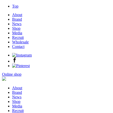
Top
About
Brand
News
Shop
Media
Recruit
Wholesale
Contact
Online shop
About
Brand
News
Shop
Media
Recruit